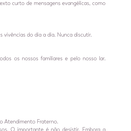
um texto curto de mensagens evangélicas, como
vivências do dia a dia. Nunca discutir.
odos os nossos familiares e pelo nosso lar.
no Atendimento Fraterno.
sos. O importante é não desistir. Embora a