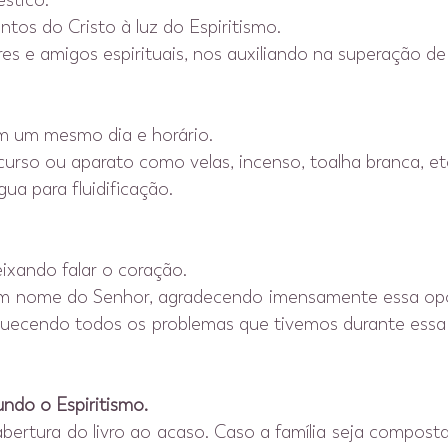
stico.
tos do Cristo à luz do Espiritismo.
 e amigos espirituais, nos auxiliando na superação de 
m um mesmo dia e horário.
curso ou aparato como velas, incenso, toalha branca, et
ua para fluidificação.
eixando falar o coração.
em nome do Senhor, agradecendo imensamente essa opor
quecendo todos os problemas que tivemos durante essa 
ndo o Espiritismo.
abertura do livro ao acaso. Caso a família seja compost