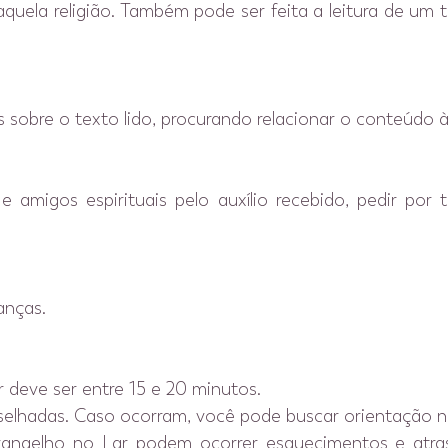
 daquela religião. Também pode ser feita a leitura de 
bre o texto lido, procurando relacionar o conteúdo às 
migos espirituais pelo auxílio recebido, pedir por t
anças.
 deve ser entre 15 e 20 minutos.
selhadas. Caso ocorram, você pode buscar orientação 
Evangelho no Lar podem ocorrer esquecimentos e atra