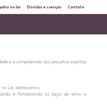
elho no lar
Dúvidas e crenças
Contato
ade e a compreensão dos preceitos espíritas
o no Lar, destacamos:
mando e fortalecendo os laços de amor e